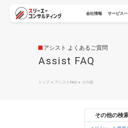
会社情報
サービス一
アシスト よくあるご質問
Assist FAQ
トップ
＞
アシストFAQ
＞
その他
その他の検