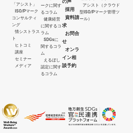
の声
「アシスト」
アシスト（クラウド
ークに関す
採用
ISO/Pマーク
型ISO/Pマーク管理ツ
るコラム
資料請
コンサルティ
ール）
健康経営
ング
求
に関するコ
情シストラス
ラム
お問合
ト
SDGsに
せ
ヒトコミ
関するコラ
オンラ
講座
ム
イン相
セミナー
えるぼし
談予約
メディア
認定に関す
るコラム