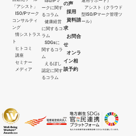
運用サポート）
ISO/Pマ
の声
「アシスト」
アシスト（クラウド
ークに関す
採用
ISO/Pマーク
型ISO/Pマーク管理ツ
るコラム
資料請
コンサルティ
ール）
健康経営
ング
求
に関するコ
情シストラス
ラム
お問合
ト
SDGsに
せ
ヒトコミ
関するコラ
オンラ
講座
ム
イン相
セミナー
えるぼし
談予約
メディア
認定に関す
るコラム