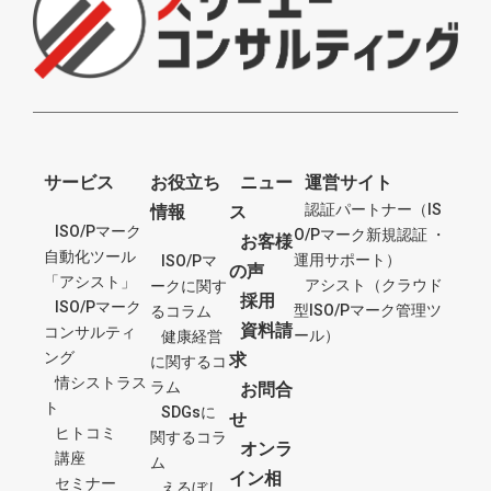
サービス
お役立ち
ニュー
運営サイト
認証パートナー（IS
情報
ス
ISO/Pマーク
O/Pマーク新規認証 ・
お客様
自動化ツール
運用サポート）
ISO/Pマ
の声
「アシスト」
アシスト（クラウド
ークに関す
採用
ISO/Pマーク
型ISO/Pマーク管理ツ
るコラム
資料請
コンサルティ
ール）
健康経営
ング
求
に関するコ
情シストラス
ラム
お問合
ト
SDGsに
せ
ヒトコミ
関するコラ
オンラ
講座
ム
イン相
セミナー
えるぼし