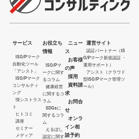
サービス
お役立ち
ニュー
運営サイト
認証パートナー（IS
情報
ス
ISO/Pマーク
O/Pマーク新規認証 ・
お客様
自動化ツール
運用サポート）
ISO/Pマ
の声
「アシスト」
アシスト（クラウド
ークに関す
採用
ISO/Pマーク
型ISO/Pマーク管理ツ
るコラム
資料請
コンサルティ
ール）
健康経営
ング
求
に関するコ
情シストラス
ラム
お問合
ト
SDGsに
せ
ヒトコミ
関するコラ
オンラ
講座
ム
イン相
セミナー
えるぼし
談予約
メディア
認定に関す