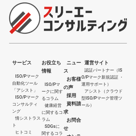
サービス
お役立ち
ニュー
運営サイト
認証パートナー（IS
情報
ス
ISO/Pマーク
O/Pマーク新規認証 ・
お客様
自動化ツール
運用サポート）
ISO/Pマ
の声
「アシスト」
アシスト（クラウド
ークに関す
採用
ISO/Pマーク
型ISO/Pマーク管理ツ
るコラム
資料請
コンサルティ
ール）
健康経営
ング
求
に関するコ
情シストラス
ラム
お問合
ト
SDGsに
せ
ヒトコミ
関するコラ