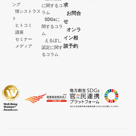
ング
求
に関するコ
情シストラス
ラム
お問合
ト
SDGsに
せ
ヒトコミ
関するコラ
オンラ
講座
ム
イン相
セミナー
えるぼし
談予約
メディア
認定に関す
るコラム