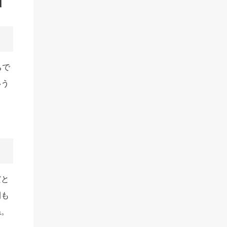
断
ちで
いう
し
だと
間も
ね。