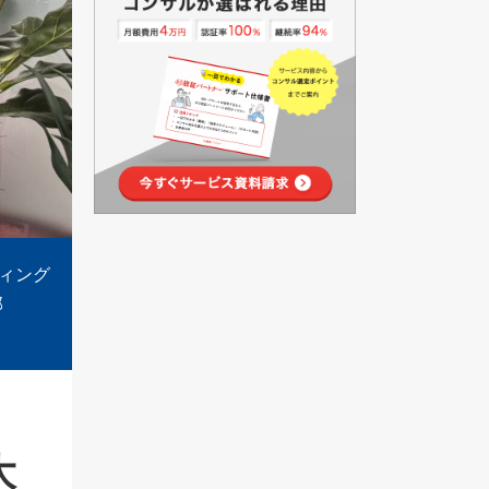
ィング
部
大