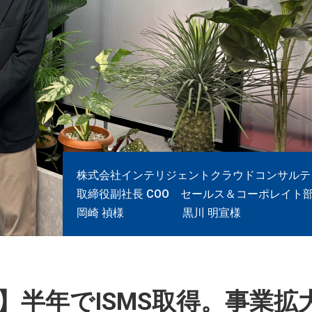
株式会社インテリジェントクラウドコンサルテ
取締役副社長 COO セールス＆コーポレイト
岡崎 禎様 黒川 明宣様
】半年でISMS取得。事業拡