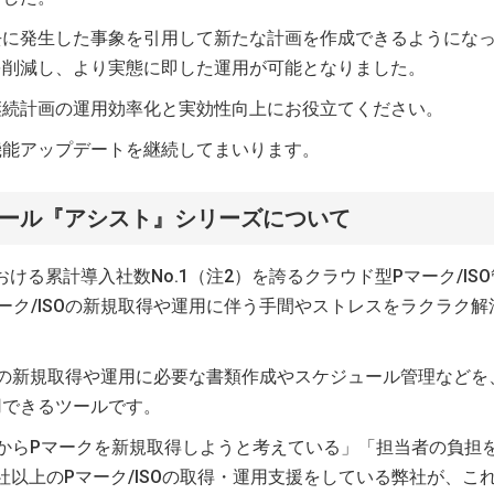
去に発生した事象を引用して新たな計画を作成できるようにな
を削減し、より実態に即した運用が可能となりました。
継続計画の運用効率化と実効性向上にお役立てください。
機能アップデートを継続してまいります。
理ツール『アシスト』シリーズについて
おける累計導入社数No.1（注2）を誇るクラウド型Pマーク/ISO
ーク/ISOの新規取得や運用に伴う手間やストレスをラクラク解
SOの新規取得や運用に必要な書類作成やスケジュール管理などを
用できるツールです。
れからPマークを新規取得しようと考えている」「担当者の負担
0社以上のPマーク/ISOの取得・運用支援をしている弊社が、こ