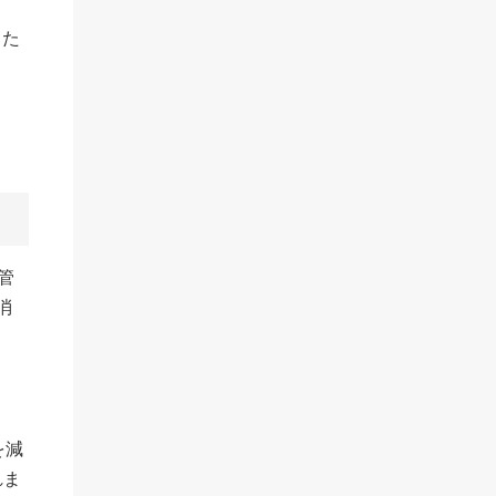
った
管
消
、
を減
れま