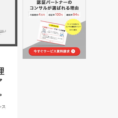
理
ア
。
シス