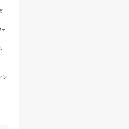
市
2ヶ
ま
ィン