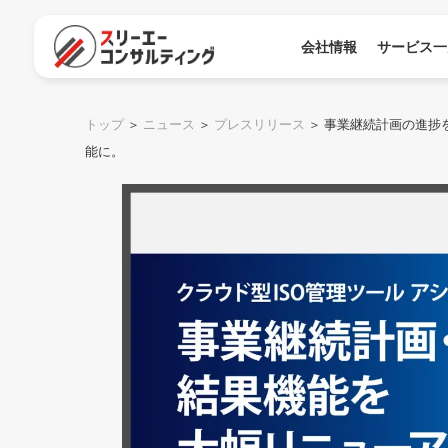
会社情報
サービス一
トップ
＞
ニュース
＞
プレスリリース
＞
事業継続計画の進捗を
能に。