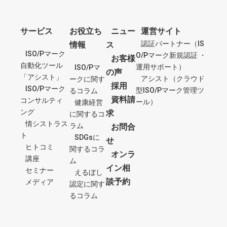
サービス
お役立ち
ニュー
運営サイト
認証パートナー（IS
情報
ス
ISO/Pマーク
O/Pマーク新規認証 ・
お客様
自動化ツール
運用サポート）
ISO/Pマ
の声
「アシスト」
アシスト（クラウド
ークに関す
採用
ISO/Pマーク
型ISO/Pマーク管理ツ
るコラム
資料請
コンサルティ
ール）
健康経営
ング
求
に関するコ
情シストラス
ラム
お問合
ト
SDGsに
せ
ヒトコミ
関するコラ
オンラ
講座
ム
イン相
セミナー
えるぼし
談予約
メディア
認定に関す
るコラム