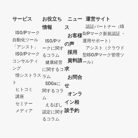
サービス
お役立ち
ニュー
運営サイト
認証パートナー（IS
情報
ス
ISO/Pマーク
O/Pマーク新規認証 ・
お客様
自動化ツール
運用サポート）
ISO/Pマ
の声
「アシスト」
アシスト（クラウド
ークに関す
採用
ISO/Pマーク
型ISO/Pマーク管理ツ
るコラム
資料請
コンサルティ
ール）
健康経営
ング
求
に関するコ
情シストラス
ラム
お問合
ト
SDGsに
せ
ヒトコミ
関するコラ
オンラ
講座
ム
イン相
セミナー
えるぼし
談予約
メディア
認定に関す
るコラム