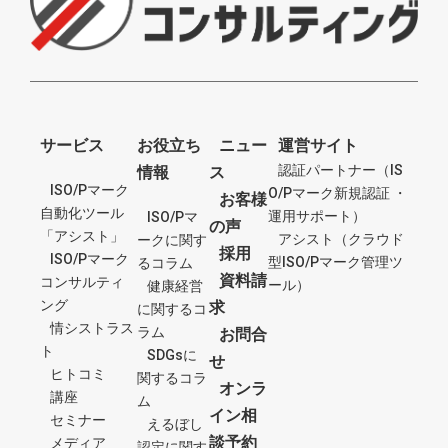
サービス
お役立ち
ニュー
運営サイト
認証パートナー（IS
情報
ス
ISO/Pマーク
O/Pマーク新規認証 ・
お客様
自動化ツール
運用サポート）
ISO/Pマ
の声
「アシスト」
アシスト（クラウド
ークに関す
採用
ISO/Pマーク
型ISO/Pマーク管理ツ
るコラム
資料請
コンサルティ
ール）
健康経営
ング
求
に関するコ
情シストラス
ラム
お問合
ト
SDGsに
せ
ヒトコミ
関するコラ
オンラ
講座
ム
イン相
セミナー
えるぼし
談予約
メディア
認定に関す