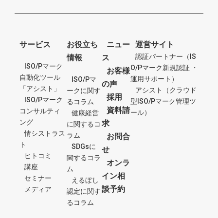
サービス
お役立ち
ニュー
運営サイト
認証パートナー（IS
情報
ス
ISO/Pマーク
O/Pマーク新規認証 ・
お客様
自動化ツール
運用サポート）
ISO/Pマ
の声
「アシスト」
アシスト（クラウド
ークに関す
採用
ISO/Pマーク
型ISO/Pマーク管理ツ
るコラム
資料請
コンサルティ
ール）
健康経営
ング
求
に関するコ
情シストラス
ラム
お問合
ト
SDGsに
せ
ヒトコミ
関するコラ
オンラ
講座
ム
イン相
セミナー
えるぼし
談予約
メディア
認定に関す
るコラム