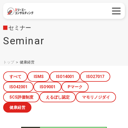
セミナー
Seminar
トップ
＞
健康経営
すべて
ISMS
ISO14001
ISO27017
ISO42001
ISO9001
Pマーク
SCS評価制度
えるぼし認定
マモリノジダイ
健康経営