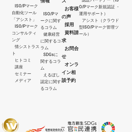
情報
ス
ISO/Pマーク
O/Pマーク新規認証 ・
お客様
自動化ツール
運用サポート）
ISO/Pマ
の声
「アシスト」
アシスト（クラウド
ークに関す
採用
ISO/Pマーク
型ISO/Pマーク管理ツ
るコラム
資料請
コンサルティ
ール）
健康経営
ング
求
に関するコ
情シストラス
ラム
お問合
ト
SDGsに
せ
ヒトコミ
関するコラ
オンラ
講座
ム
イン相
セミナー
えるぼし
談予約
メディア
認定に関す
るコラム